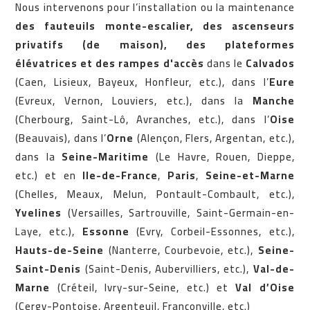
Nous intervenons pour l’installation ou la maintenance
des fauteuils monte-escalier, des ascenseurs
privatifs (de maison), des plateformes
élévatrices et des rampes d'accès
dans le
Calvados
(Caen, Lisieux, Bayeux, Honfleur, etc.), dans l’
Eure
(Evreux, Vernon, Louviers, etc.), dans la
Manche
(Cherbourg, Saint-Lô, Avranches, etc.), dans l’
Oise
(Beauvais), dans l’
Orne
(Alençon, Flers, Argentan, etc.),
dans la
Seine-Maritime
(Le Havre, Rouen, Dieppe,
etc.) et en
Ile-de-France
,
Paris
,
Seine-et-Marne
(Chelles, Meaux, Melun, Pontault-Combault, etc.),
Yvelines
(Versailles, Sartrouville, Saint-Germain-en-
Laye, etc.),
Essonne
(Evry, Corbeil-Essonnes, etc.),
Hauts-de-Seine
(Nanterre, Courbevoie, etc.),
Seine-
Saint-Denis
(Saint-Denis, Aubervilliers, etc.),
Val-de-
Marne
(Créteil, Ivry-sur-Seine, etc.) et
Val d’Oise
(Cergy-Pontoise, Argenteuil, Franconville, etc.)